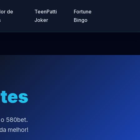
or de
TeenPatti
Fortune
s
Joker
Bingo
tes
 o 580bet.
nda melhor!