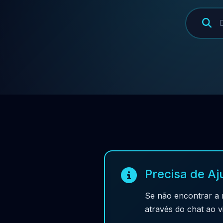
Precisa de Aj
Se não encontrar a 
através do chat ao v