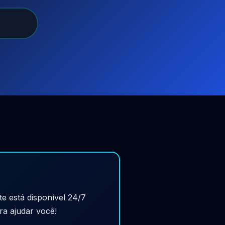
e está disponível 24/7
ra ajudar você!