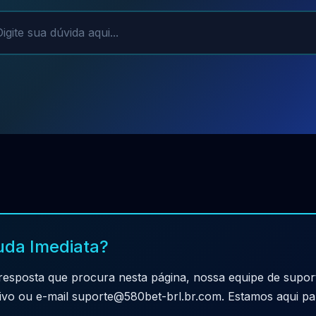
uda Imediata?
resposta que procura nesta página, nossa equipe de suport
ivo ou e-mail
suporte@580bet-brl.br.com
. Estamos aqui pa