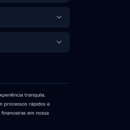
eriência tranquila.
m processos rápidos e
 financeiras em nossa