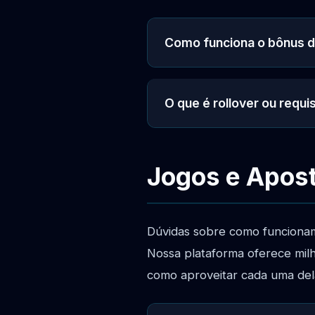
Como funciona o bônus d
O que é rollover ou requi
Jogos e Apos
Dúvidas sobre como funcionam 
Nossa plataforma oferece mil
como aproveitar cada uma del