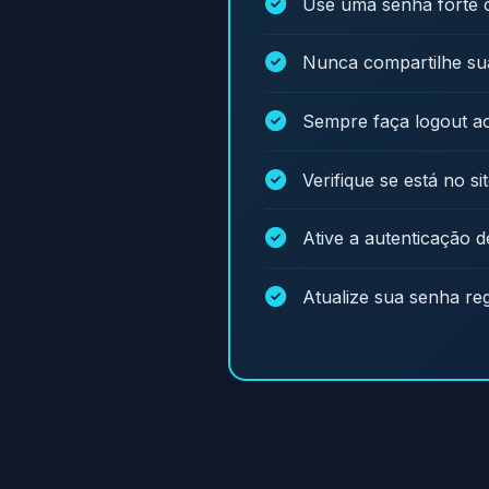
Use uma senha forte c
Nunca compartilhe sua
Sempre faça logout a
Verifique se está no si
Ative a autenticação 
Atualize sua senha reg