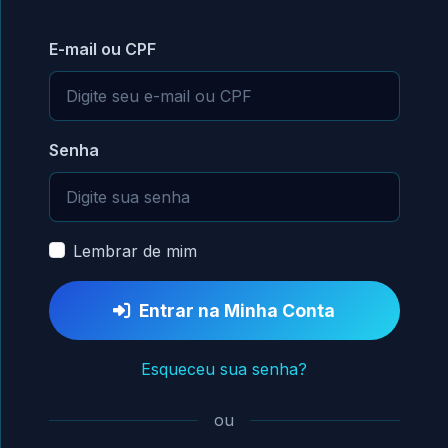
E-mail ou CPF
Senha
Lembrar de mim
Entrar na Minha Conta
Esqueceu sua senha?
ou