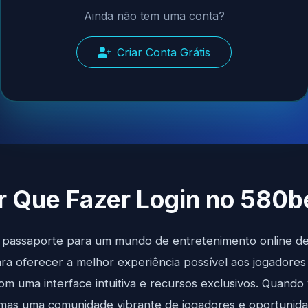
Ainda não tem uma conta?
Criar Conta Grátis
r Que Fazer Login no 580b
u passaporte para um mundo de entretenimento online de 
ara oferecer a melhor experiência possível aos jogadores
om uma interface intuitiva e recursos exclusivos. Quando 
mas uma comunidade vibrante de jogadores e oportunidade