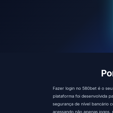
Po
Fazer login no 580bet é o se
plataforma foi desenvolvida p
segurança de nível bancário c
acessando não apenas jogos, 