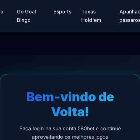
Ao
Go Goal
Esports
Texas
Apanhad
BIngo
Hold'em
pássaro
Bem-vindo de
Volta!
Faça login na sua conta 580bet e continue
aproveitando os melhores jogos