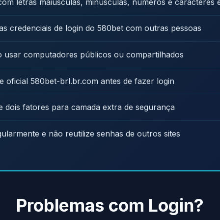
om letras maiúsculas, minúsculas, números e caracteres e
s credenciais de login do 580bet com outras pessoas
o usar computadores públicos ou compartilhados
te oficial 580bet-brl.br.com antes de fazer login
de dois fatores para camada extra de segurança
ularmente e não reutilize senhas de outros sites
Problemas com Login?