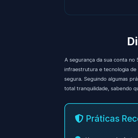
D
A segurança da sua conta no 
infraestrutura e tecnologia 
segura. Seguindo algumas prá
total tranquilidade, sabendo 
Práticas Re